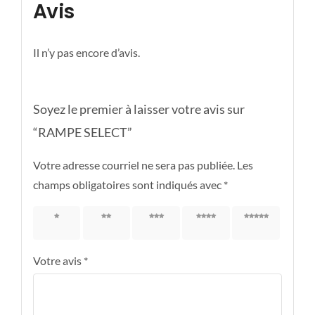
Avis
Il n’y pas encore d’avis.
Soyez le premier à laisser votre avis sur
“RAMPE SELECT”
Votre adresse courriel ne sera pas publiée.
Les
champs obligatoires sont indiqués avec
*
1 étoile
2 étoiles
3 étoiles
4 étoiles
5 étoiles
sur 5
sur 5
sur 5
sur 5
sur 5
Votre avis
*