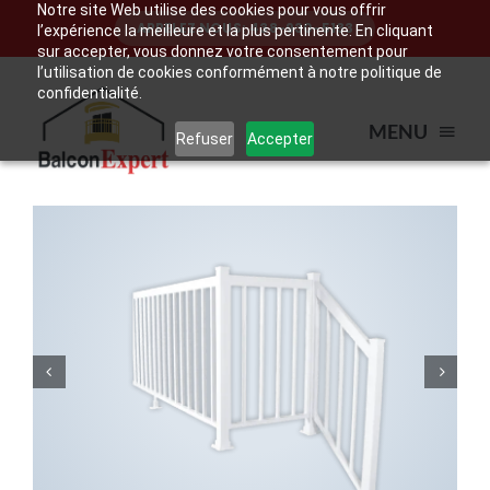
Notre site Web utilise des cookies pour vous offrir
Skip
APPELEZ NOUS: 438-930-5133
l’expérience la meilleure et la plus pertinente. En cliquant
to
sur accepter, vous donnez votre consentement pour
l’utilisation de cookies conformément à notre politique de
content
confidentialité.
MENU
Refuser
Accepter
ACCUEIL
BALCON
ESCALIER
RAMPE