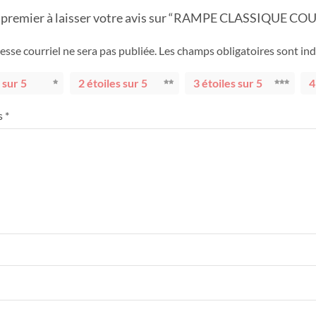
e premier à laisser votre avis sur “RAMPE CLASSIQUE CO
esse courriel ne sera pas publiée.
Les champs obligatoires sont in
 sur 5
2 étoiles sur 5
3 étoiles sur 5
4
s
*