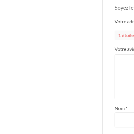
Soyez l
Votre adr
1 étoile
Votre avi
Nom
*