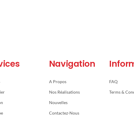
vices
Navigation
Infor
s
A Propos
FAQ
ier
Nos Réalisations
Terms & Cond
on
Nouvelles
pe
Contactez-Nous