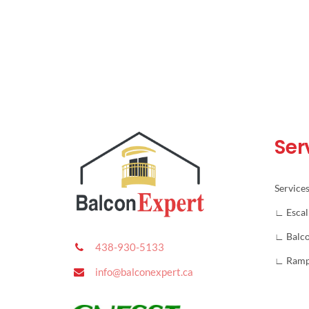
Ser
Service
∟ Escal
∟ Balc
438-930-5133
∟ Ram
info@balconexpert.ca