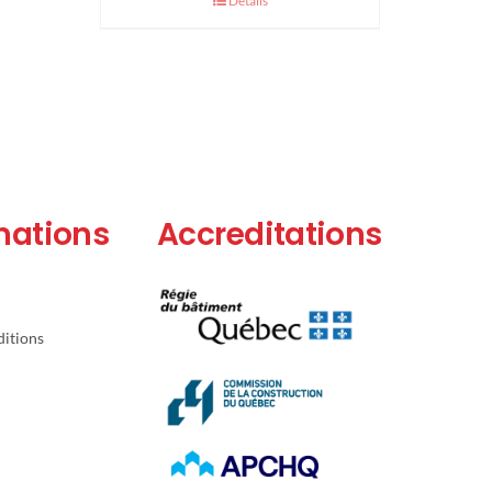
Details
mations
Accreditations
itions