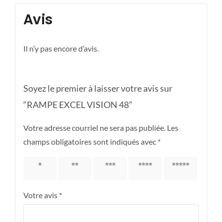
Avis
Il n’y pas encore d’avis.
Soyez le premier à laisser votre avis sur
“RAMPE EXCEL VISION 48”
Votre adresse courriel ne sera pas publiée.
Les
champs obligatoires sont indiqués avec
*
1 étoile
2 étoiles
3 étoiles
4 étoiles
5 étoiles
sur 5
sur 5
sur 5
sur 5
sur 5
Votre avis
*