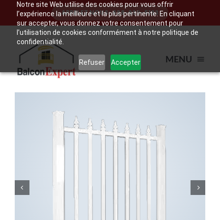
Notre site Web utilise des cookies pour vous offrir
Skip
APPELEZ NOUS: 438-930-5133
l’expérience la meilleure et la plus pertinente. En cliquant
to
sur accepter, vous donnez votre consentement pour
l’utilisation de cookies conformément à notre politique de
content
confidentialité.
MENU
Refuser
Accepter
ACCUEIL
BALCON
ESCALIER
RAMPE