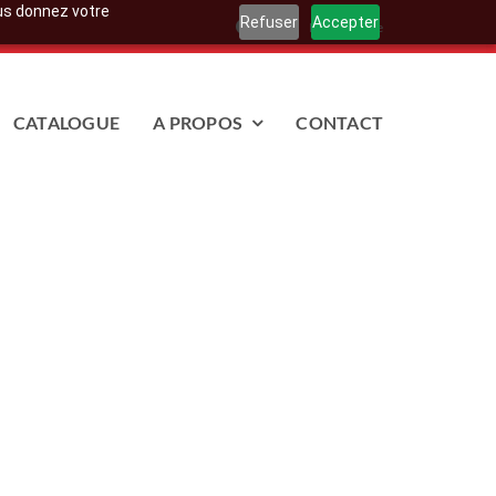
ous donnez votre
Refuser
Accepter
FAQ
Mon compte
CATALOGUE
A PROPOS
CONTACT