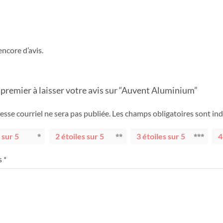
 encore d’avis.
 premier à laisser votre avis sur “Auvent Aluminium”
esse courriel ne sera pas publiée.
Les champs obligatoires sont in
 sur 5
2 étoiles sur 5
3 étoiles sur 5
4
s
*