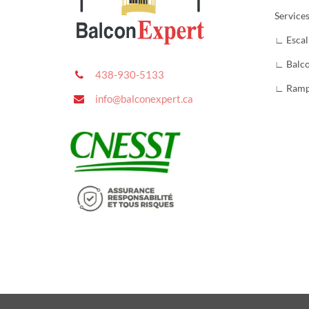
Service
∟ Escal
∟ Balc
438-930-5133
∟ Ram
info@balconexpert.ca